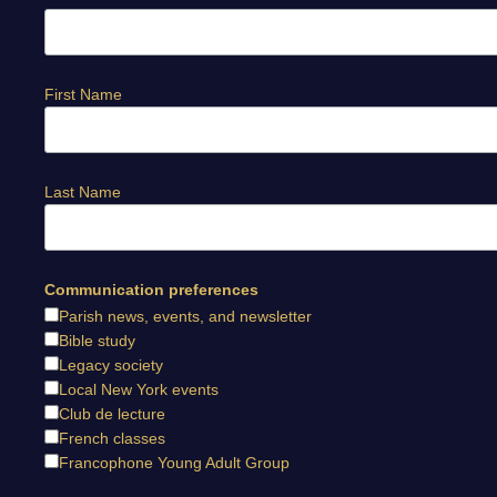
First Name
Last Name
Communication preferences
Parish news, events, and newsletter
Bible study
Legacy society
Local New York events
Club de lecture
French classes
Francophone Young Adult Group