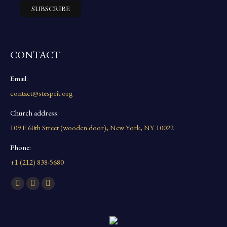
CONTACT
Email:
contact@stesprit.org
Church address:
109 E 60th Street (wooden door), New York, NY 10022
Phone:
+1 (212) 838-5680
Find us on:
Facebook
YouTube
Instagram
page
page
page
opens
opens
opens