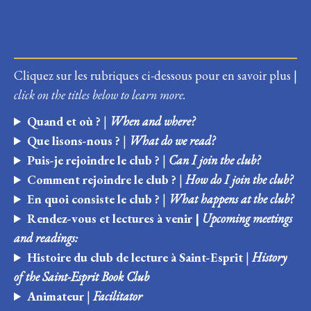
Club de lecture francophone mardi 9 juin
à 19h30
Cliquez sur les rubriques ci-dessous pour en savoir plus |
click on the titles below to learn more.
Quand et où ?
|
When and where?
Que lisons-nous ?
|
What do we read?
Puis-je rejoindre le club ?
|
Can I join the club?
Comment rejoindre le club ?
|
How do I join the club?
En quoi consiste le club ?
|
What happens at the club?
Rendez-vous et lectures à venir |
Upcoming meetings
and readings:
Histoire du club de lecture à Saint-Esprit
|
History
of the Saint-Esprit Book Club
Animateur
|
Facilitator