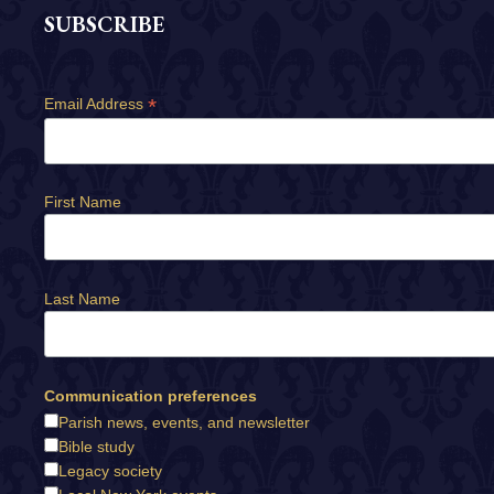
SUBSCRIBE
*
Email Address
First Name
Last Name
Communication preferences
Parish news, events, and newsletter
Bible study
Legacy society