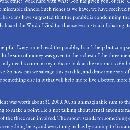
 work ethic? Work hard with what God has given you, or else! Ot
 miserable sinners. Such riches as we have, we have received 
Christians ­­have suggested that the parable is condemning the 
ly hoard the Word of God for themselves instead of sharing its
y helpful. Every time I read the parable, I can’t help but comp
s little sum of money was given to the richest of the three men.
. I only need to turn on my radio or look at the internet to 
e. So how can we salvage this parable, and draw some sort of c
omething else in it that will help me to live a better, more f
lent was worth about $1,200,000; an unimaginable sum to the p
ng to make a point. He is not talking about actual amounts fami
of the three men involved. The money stands for something else
ks everything he is, and everything he has by coming to live 