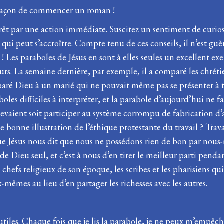
la façon de commencer un roman !
érêt par une action immédiate. Suscitez un sentiment de curios
 peut s’accroître. Compte tenu de ces conseils, il n’est guère
e ! Les paraboles de Jésus en sont à elles seules un excellent ex
teurs. La semaine dernière, par exemple, il a comparé les chré
aré Dieu à un marié qui ne pouvait même pas se présenter à t
les difficiles à interpréter, et la parabole d’aujourd’hui ne fa
devaient soit participer au système corrompu de fabrication d’
ne bonne illustration de l’éthique protestante du travail ? Tra
t que Jésus nous dit que nous ne possédons rien de bon par no
e Dieu seul, et c’est à nous d’en tirer le meilleur parti pendan
chefs religieux de son époque, les scribes et les pharisiens q
mêmes au lieu d’en partager les richesses avec les autres.
ès utiles. Chaque fois que je lis la parabole, je ne peux m’em