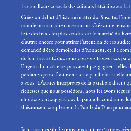
Les meilleurs conseils des éditeurs littéraires sur 
Créez un début d’histoire inattendu. Suscitez l’int
monde ou un cadre convaincant. Créez une tension qui
liste des livres les plus vendus sur le marché du livr
d’autres encore pour attirer l’attention de ses audi
demandé d’être demoiselles d’honneur, et il a comp
de leur intensité que nous pouvons trouver ces parabo
l’argent du maître ne pouvaient pas gagner – elles 
perdants qui ne font rien. Cette parabole est-elle u
à vous ! D’autres interprètes de la parabole disen
richesses que nous possédons, nous les avons reçues d
chrétiens ont suggéré que la parabole condamne les 
thésaurisent simplement la Parole de Dieu pour eux-
Je ne suis pas sûr de trouver ces interprétations tr