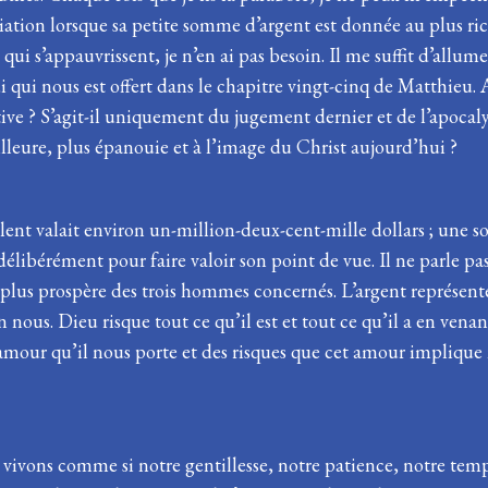
miliation lorsque sa petite somme d’argent est donnée au plus ri
 qui s’appauvrissent, je n’en ai pas besoin. Il me suffit d’allum
qui nous est offert dans le chapitre vingt-cinq de Matthieu.
ive ? S’agit-il uniquement du jugement dernier et de l’apocal
illeure, plus épanouie et à l’image du Christ aujourd’hui ?
ent valait environ un-million-deux-cent-mille dollars ; une 
délibérément pour faire valoir son point de vue. Il ne parle pas
du plus prospère des trois hommes concernés. L’argent représent
 nous. Dieu risque tout ce qu’il est et tout ce qu’il a en vena
 l’amour qu’il nous porte et des risques que cet amour impliqu
 vivons comme si notre gentillesse, notre patience, notre temp