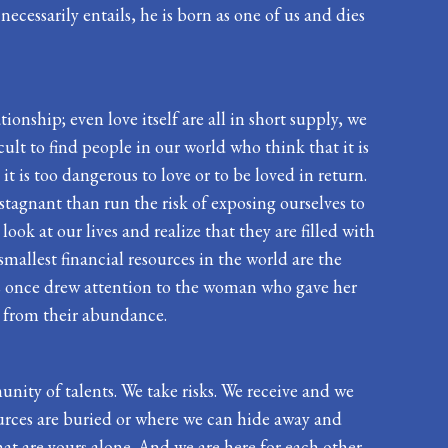
ecessarily entails, he is born as one of us and dies
tionship; even love itself are all in short supply, we
cult to find people in our world who think that it is
t is too dangerous to love or to be loved in return.
stagnant than run the risk of exposing ourselves to
look at our lives and realize that they are filled with
smallest financial resources in the world are the
sus once drew attention to the woman who gave her
y from their abundance.
nity of talents. We take risks. We receive and we
sources are buried or where we can hide away and
that are yours alone. And we are here for each other.