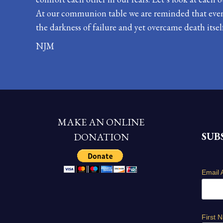
At our communion table we are reminded that even i
the darkness of failure and yet overcame death itself. 
NJM
MAKE AN ONLINE
SUB
DONATION
Email 
First 