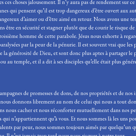
s ces choses jalousement. Il n’y aura pas de rendement sur ce
nnes qui pensent qu’il est trop dangereux d’être ouvert aux au
dangereux d’aimer ou d’être aimé en retour. Nous avons une t
 être en sécurité et stagner plutôt que de courir le risque de 
troisième homme de cette parabole. Jésus nous exhorte à regarde
alysées par la peur de la pénurie. Il est souvent vrai que les 
a générosité de Dieu, et sont donc plus aptes à partager le peu
sou au temple, et il a dit à ses disciples qu’elle était plus gé
os campagnes de promesses de dons, de nos propriétés et de 
 nous donnons librement au nom de celui qui nous a tout donné
ons nous cacher et nous réconforter mutuellement dans nos pe
ts qui n’appartiennent qu’à vous. Et nous sommes là les uns po
alents par peur, nous sommes toujours aimés par quelqu’un qui
. Il n’est jamais trop tard pour nous risquer à notre tour.