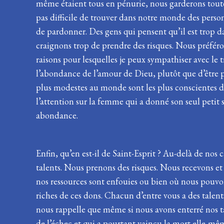
même étaient tous en pénurie, nous garderons toute
pas difficile de trouver dans notre monde des perso
de pardonner. Des gens qui pensent qu’il est trop 
craignons trop de prendre des risques. Nous préférons
raisons pour lesquelles je peux sympathiser avec le 
l’abondance de l’amour de Dieu, plutôt que d’être par
plus modestes au monde sont les plus conscientes de l
l’attention sur la femme qui a donné son seul petit 
abondance.
Enfin, qu’en est-il de Saint-Esprit ? Au-delà de n
talents. Nous prenons des risques. Nous recevons et
nos ressources sont enfouies ou bien où nous pouv
riches de ces dons. Chacun d’entre vous a des talen
nous rappelle que même si nous avons enterré nos t
de l’échec et qui a pourtant vaincu la mort elle-même