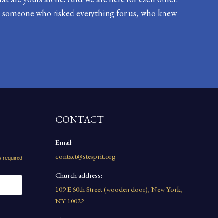
by someone who risked everything for us, who knew
CONTACT
Email:
contact@stesprit.org
s required
Church address:
109 E 60th Street (wooden door), New York,
NY 10022