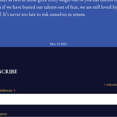
f we have buried our talents out of fear, we are still loved 
It’s never too late to risk ourselves in return.
Nov 19 2023
SCRIBE
*
indicate
*
Address
Name