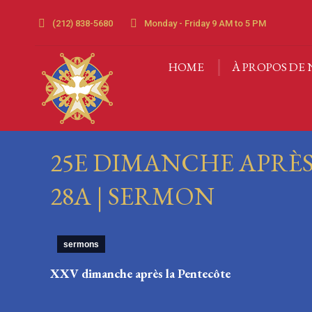
HOME
À PROPOS DE 
(212) 838-5680
Monday - Friday 9 AM to 5 PM
HOME
À PROPOS DE 
25E DIMANCHE APRÈS
28A | SERMON
sermons
XXV dimanche après la Pentecô