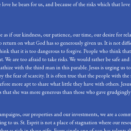
love he bears for us, and because of the risks which that love n
ve as if our kindness, our patience, our time, our desire for rela
no return on what God has so generously given us. It is not diffi
nk that it is too dangerous to forgive. People who think that i
 We are too afraid to take risks. We would rather be safe and 
athize with the third man in this parable. Jesus is urging us to 
the fear of scarcity. It is often true that the people with the 
efore more apt to share what little they have with others. Je
ples that she was more generous than those who gave grudgingl
ampaigns, our properties and our investments, we are a commu
ng to us. St. Esprit is not a place of stagnation where our re
her as rich in those gifts. Every single one of you has talents 