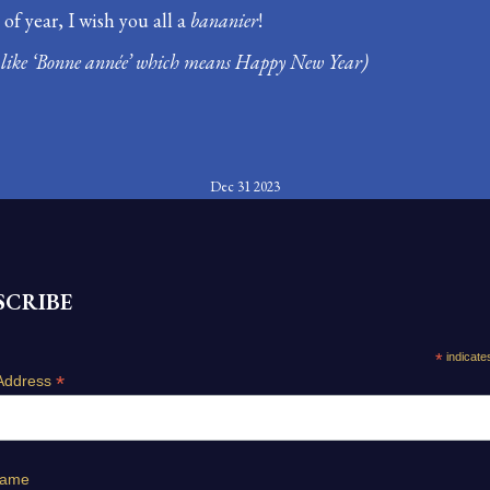
 of year, I wish you all a
bananier
!
s like ‘Bonne année’ which means Happy New Year)
Dec 31 2023
SCRIBE
*
indicate
*
Address
Name