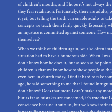
of children’s mouths, and I hope it’s not always th
they fear retaliation. Fortunately, there are adults
it yet, but telling the truth can enable adults to ta
concepts we teach them fairly quickly. Especially wh
an injustice is committed against someone. How man
themselves?
When we think of children again, we also often ima
situation had to have a humorous side. When I was 
don’t know how he does it, but as soon as he points h
children is that we know how to show people as they
even here in church today, I find it hard to take s
ago, he said something to me that I found intrigu
don’t know? Does that mean I can’t make any more m
but as far as mistakes are concerned, it’s true tha
conscience because it suits us, but we know instinc
is not telling us that we no longer have the right to