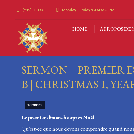
(212) 838-5680
Monday - Friday 9 AM to 5 PM
HOME
À PROPOS DE 
HOME
À PROPOS DE 
SERMON – PREMIER 
B | CHRISTMAS 1, YEA
sermons
Le premier dimanche après No
Qu’est-ce que nous devons comprendre quand nous e