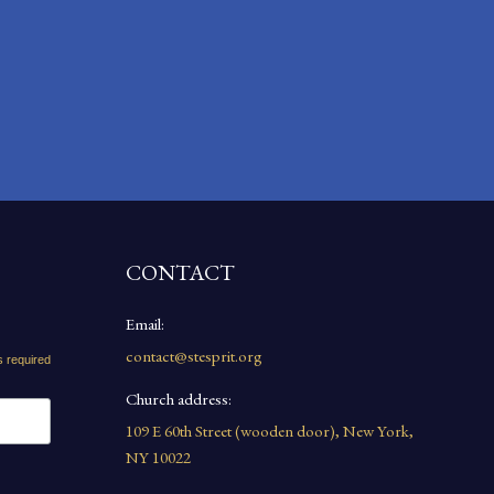
CONTACT
Email:
contact@stesprit.org
s required
Church address:
109 E 60th Street (wooden door), New York,
NY 10022