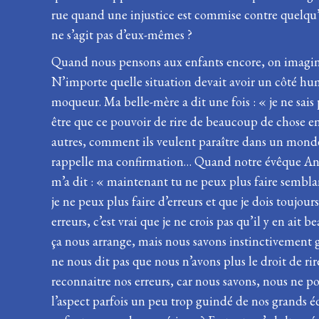
rue quand une injustice est commise contre quelqu
ne s’agit pas d’eux-mêmes ?
Quand nous pensons aux enfants encore, on imagine 
N’importe quelle situation devait avoir un côté hum
moqueur. Ma belle-mère a dit une fois : « je ne sais p
être que ce pouvoir de rire de beaucoup de chose en
autres, comment ils veulent paraître dans un monde a
rappelle ma confirmation… Quand notre évêque Andy m
m’a dit : « maintenant tu ne peux plus faire semblant
je ne peux plus faire d’erreurs et que je dois toujou
erreurs, c’est vrai que je ne crois pas qu’il y en ait
ça nous arrange, mais nous savons instinctivement g
ne nous dit pas que nous n’avons plus le droit de ri
reconnaitre nos erreurs, car nous savons, nous ne pou
l’aspect parfois un peu trop guindé de nos grands édi