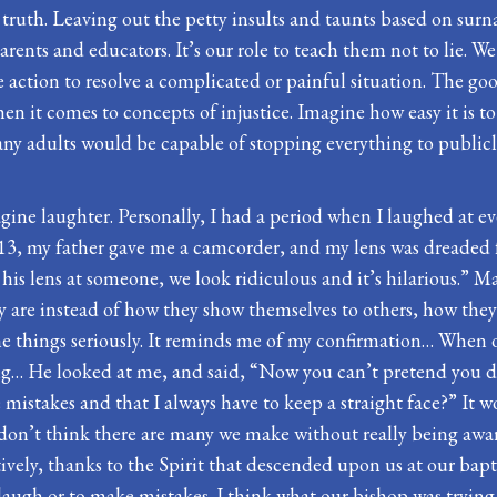
e truth. Leaving out the petty insults and taunts based on s
, parents and educators. It’s our role to teach them not to li
ke action to resolve a complicated or painful situation. The go
en it comes to concepts of injustice. Imagine how easy it is t
y adults would be capable of stopping everything to publicl
gine laughter. Personally, I had a period when I laughed at e
13, my father gave me a camcorder, and my lens was dreaded 
is lens at someone, we look ridiculous and it’s hilarious.” May
 are instead of how they show themselves to others, how they
ome things seriously. It reminds me of my confirmation… When 
ing… He looked at me, and said, “Now you can’t pretend you 
istakes and that I always have to keep a straight face?” It w
t I don’t think there are many we make without really being aw
tively, thanks to the Spirit that descended upon us at our bap
 laugh or to make mistakes. I think what our bishop was trying 