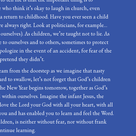
e who think it’s okay to laugh in church, even
is a return to childhood. Have you ever seen a child
re always right. Look at politicians, for example…
y ourselves). As children, we’re taught not to lie. As
ie to ourselves and to others, sometimes to protect
ologize in the event of an accident, for fear of the
 pretend they didn’t.
cream from the doorstep as we imagine that nasty
ard to swallow, let’s not forget that God’s children
s the New Year begins tomorrow, together as God’s
within ourselves. Imagine the infant Jesus, the
ve the Lord your God with all your heart, with all
you and has enabled you to learn and feel the Word.
dren, is neither without fear, nor without frank
ontinue learning.