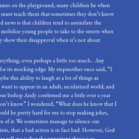
urnames on the playground, many children lie when
e. We must teach them that sometimes they don’t know
od news is that children tend to assimilate the
o mobilize young people to take to the streets when
y show their disapproval when it’s not about
verything, even perhaps a little too much… Any
for its mocking edge. My stepmother once said, “I
be this ability to laugh at a lot of things as
 want to appear in an adult, secularized world; and
our bishop Andy confirmed me a little over a year
don’t know.” I wondered, “What does he know that I
ould be pretty hard for me to stop making jokes,
are of it. We sometimes manage to silence our
tism, that a bad action is in fact bad. However, God
to tell me is that the important thing is to