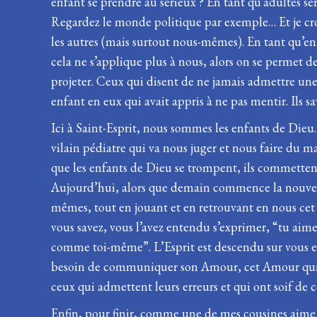
enfant se prendre au sérieux ? En tant qu’adultes sé
Regardez le monde politique par exemple… Et je croi
les autres (mais surtout nous-mêmes). En tant qu’en
cela ne s’applique plus à nous, alors on se permet d
projeter. Ceux qui disent de ne jamais admettre une
enfant en eux qui avait appris à ne pas mentir. Ils s
Ici à Saint-Esprit, nous sommes les enfants de Dieu.
vilain pédiatre qui va nous juger et nous faire du 
que les enfants de Dieu se trompent, ils commettent
Aujourd’hui, alors que demain commence la nouvell
mêmes, tout en jouant et en retrouvant en nous cet en
vous savez, vous l’avez entendu s’exprimer, “tu aim
comme toi-même”. L’Esprit est descendu sur vous et 
besoin de communiquer son Amour, cet Amour qui co
ceux qui admettent leurs erreurs et qui ont soif de 
Enfin, pour finir, comme une de mes cousines aime d