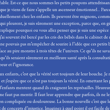
éable. Est-ce que nous sommes les petits poupons attendrissan
e je viens de faire s’appelle un ascenseur émotionnel… Parce
ellement chez les enfants. Ils peuvent être mignons, comme ils
s qui pleurent, je suis sûrement une exception, parce que, en 
e j’explique pourquoi ou vous allez penser que je suis une espè
i souvent été bercé par les cris des bébés dans le cabinet de
 je ne pouvais pas m’empêcher de sourire à l’idée que ces petit
ce au pire monstre à trois têtes de l’univers. Ce qu’ils ne savaie
t qu’ils seraient sûrement en meilleure santé après la consultat
eur et l’ignorance.
 enfants, c’est que la vérité sort toujours de leur bouche. Je 
t j’espère que ce n’est pas toujours la vérité. En omettant les 
’enfants mentent quand ils craignent les représailles. Heureus
ne faut pas mentir. Il faut leur apprendre que parfois, ils ne le
ion compliquée ou douloureuse. La bonne nouvelle c’est que le
t de concepts d’injustice. Imaginez à quel point il est facile d