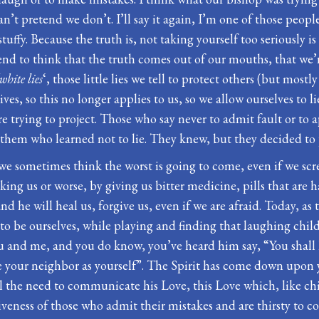
’t pretend we don’t. I’ll say it again, I’m one of those peopl
stuffy. Because the truth is, not taking yourself too seriously 
tend to think that the truth comes out of our mouths, that we’
‘white lies
‘, those little lies we tell to protect others (but mostl
ves, so this no longer applies to us, so we allow ourselves to l
e trying to project. Those who say never to admit fault or to ap
 in them who learned not to lie. They knew, but they decided to
f we sometimes think the worst is going to come, even if we s
ing us or worse, by giving us bitter medicine, pills that are h
d he will heal us, forgive us, even if we are afraid. Today, a
 be ourselves, while playing and finding that laughing child 
and me, and you do know, you’ve heard him say, “You shall lo
ve your neighbor as yourself”. The Spirit has come down upon 
 the need to communicate his Love, this Love which, like chil
iveness of those who admit their mistakes and are thirsty to c