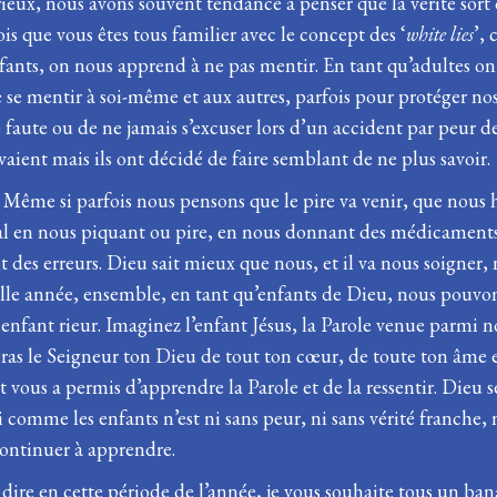
rieux, nous avons souvent tendance à penser que la vérité sort
s que vous êtes tous familier avec le concept des ‘
white lies
’,
fants, on nous apprend à ne pas mentir. En tant qu’adultes on 
e se mentir à soi-même et aux autres, parfois pour protéger no
 faute ou de ne jamais s’excuser lors d’un accident par peur d
avaient mais ils ont décidé de faire semblant de ne plus savoir.
 Même si parfois nous pensons que le pire va venir, que nous h
mal en nous piquant ou pire, en nous donnant des médicaments 
 des erreurs. Dieu sait mieux que nous, et il va nous soigner
e année, ensemble, en tant qu’enfants de Dieu, nous pouvons
fant rieur. Imaginez l’enfant Jésus, la Parole venue parmi nous
eras le Seigneur ton Dieu de tout ton cœur, de toute ton âme e
vous a permis d’apprendre la Parole et de la ressentir. Dieu s
mme les enfants n’est ni sans peur, ni sans vérité franche, 
continuer à apprendre.
ire en cette période de l’année, je vous souhaite tous un bana