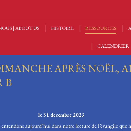
NOUS | ABOUT US
HISTOIRE
RESSOURCES
A
NOUS | ABOUT US
HISTOIRE
RESSOURCES
A
CALENDRIER
CALENDRIER
DIMANCHE APRÈS NOËL, 
R B
ël le 31 décembre 2023
ntendons aujourd’hui dans notre lecture de l’évangile que 