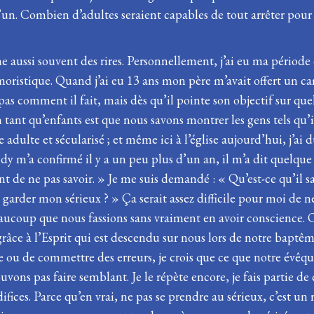
’un. Combien d’adultes seraient capables de tout arrêter pou
aussi souvent des rires. Personnellement, j’ai eu ma période 
oristique. Quand j’ai eu 13 ans mon père m’avait offert un cam
as comment il fait, mais dès qu’il pointe son objectif sur quelq
 tant qu’enfants est que nous savons montrer les gens tels qu’
dulte et sécularisé ; et même ici à l’église aujourd’hui, j’ai
’a confirmé il y a un peu plus d’un an, il m’a dit quelque cho
 de ne pas savoir. » Je me suis demandé : « Qu’est-ce qu’il sai
rs garder mon sérieux ? » Ça serait assez difficile pour moi de 
 beaucoup que nous fassions sans vraiment en avoir conscience. O
râce à l’Esprit qui est descendu sur nous lors de notre baptê
re ou de commettre des erreurs, je crois que ce que notre évêque
vons pas faire semblant. Je le répète encore, je fais partie de 
fices. Parce qu’en vrai, ne pas se prendre au sérieux, c’est un 