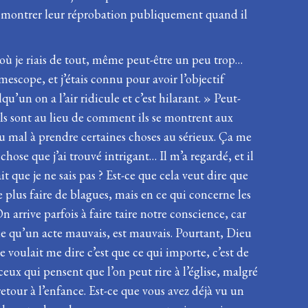
r montrer leur réprobation publiquement quand il
où je riais de tout, même peut-être un peu trop…
escope, et j’étais connu pour avoir l’objectif
u’un on a l’air ridicule et c’est hilarant. » Peut-
ils sont au lieu de comment ils se montrent aux
 du mal à prendre certaines choses au sérieux. Ça me
se que j’ai trouvé intrigant… Il m’a regardé, et il
t que je ne sais pas ? Est-ce que cela veut dire que
ne plus faire de blagues, mais en ce qui concerne les
n arrive parfois à faire taire notre conscience, car
me qu’un acte mauvais, est mauvais. Pourtant, Dieu
 voulait me dire c’est que ce qui importe, c’est de
ceux qui pensent que l’on peut rire à l’église, malgré
retour à l’enfance. Est-ce que vous avez déjà vu un