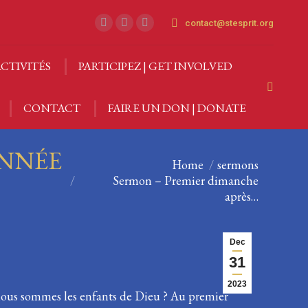
contact@stesprit.org
CTIVITÉS
PARTICIPEZ | GET INVOLVED
Facebook
Instagram
YouTube
page
page
page
Search:
opens
opens
opens
CTIVITÉS
PARTICIPEZ | GET INVOLVED
in
in
in
CONTACT
FAIRE UN DON | DONATE
Search:
new
new
new
CONTACT
FAIRE UN DON | DONATE
window
window
window
ANNÉE
You are here:
Home
sermons
Sermon – Premier dimanche
après…
Dec
31
2023
nous sommes les enfants de Dieu ? Au premier