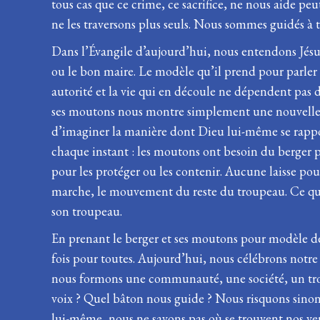
tous cas que ce crime, ce sacrifice, ne nous aide peu
ne les traversons plus seuls. Nous sommes guidés à tr
Dans l’Évangile d’aujourd’hui, nous entendons Jésu
ou le bon maire. Le modèle qu’il prend pour parler d
autorité et la vie qui en découle ne dépendent pas
ses moutons nous montre simplement une nouvelle f
d’imaginer la manière dont Dieu lui-même se rappor
chaque instant : les moutons ont besoin du berger p
pour les protéger ou les contenir. Aucune laisse pour
marche, le mouvement du reste du troupeau. Ce qui gu
son troupeau.
En prenant le berger et ses moutons pour modèle de
fois pour toutes. Aujourd’hui, nous célébrons notr
nous formons une communauté, une société, un troup
voix ? Quel bâton nous guide ? Nous risquons sinon
lui-même, nous ne savons pas où se trouvent nos vert