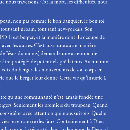
e nous traversons. Car la mort, les difficultés, nous
oupeau, non pas comme le bon banquier, le bon roi
 tout sauf urbain, tout sauf new-yorkais. Son
 Il est berger, et la manière dont il s’occupe de
ec les autres. C’est aussi une autre manière
e de Jésus du moins) demande une attention de
ur être protégés de potentiels prédateurs. Aucun mur
t la voix du berger, les mouvements de son corps en
e que le berger leur donne. Cette vie qu’insuffle à
montre qu’une communauté n’est jamais fondée une
 bergers. Seulement les premiers du troupeau. Quand
considérer avec attention qui nous suivons. Quelle
 vies ou en suivre des faux. Contrairement à Dieu
 la paix et la sécurité, dans la demeure de Dieu, il