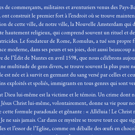
es de commerçants, militaires et aventuriers venus des Pays-Ba
t construit le premier fort à l’endroit où se trouve mainten
ion de cette ville, de notre ville, la Nouvelle Amsterdam qu
cte hautement religieux, qui comprend souvent un rituel et des
fratricides. Le fondateur de Rome, Romulus, a tué son propre f
nce moderne, dans ses peurs et ses joies, doit aussi beaucoup au
e de l’Édit de Nantes en avril 1598, que nous célébrons aujourd
 une multitude de gens divers, se trouve souvent la plus pure n
le est née et à survit en germant du sang versé par celles et ceux
ins exploités et spoliés, immigrants en tous genres qui sont ve
ont Dieu lui-même est la victime et le témoin. Un crime dont 
Jésus Christ lui-même, volontairement, donne sa vie pour nous
 cette formule paradoxale et gênante : « Alléluia ! Le Christ 
 ? Je ne sais jamais. Car dans ce mystère se trouve tout ce que s
es et l’essor de l’Eglise, comme on déballe des œufs en choco