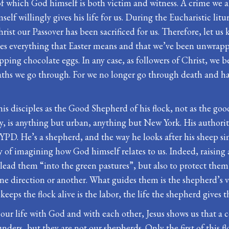
 which God himself is both victim and witness. A crime we a
f willingly gives his life for us. During the Eucharistic litu
st our Passover has been sacrificed for us. Therefore, let us k
lies everything that Easter means and that we’ve been unwrappi
ping chocolate eggs. In any case, as followers of Christ, we bel
eaths we go through. For we no longer go through death and h
his disciples as the Good Shepherd of his flock, not as the go
ity, is anything but urban, anything but New York. His authori
NYPD. He’s a shepherd, and the way he looks after his sheep 
ay of imagining how God himself relates to us. Indeed, raising 
lead them “into the green pastures”, but also to protect them 
one direction or another. What guides them is the shepherd’s
eps the flock alive is the labor, the life the shepherd gives t
our life with God and with each other, Jesus shows us that a 
ders, but they are not our shepherds. Only the first of this f