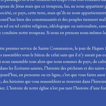
upeau de Jésus mais que ce troupeau, lui, ne nous appartient 
ciété, ce pays, cette terre, mais qu’ils ne nous appartiennent 
ujourd’hui bien des communautés et des peuples tiennent malhe
lon tel ou tel critère religieux, idéologique ou nationaliste, s
 conduire notre troupeau. Si nous en prenons nous-mêmes la c
otre premier service de Sainte Communion, le jour de Pâques 
 rassembler sous le bâton de celui sans qui il n’y aurait pas e
ous rassemble tous alors que nous sommes de pays, de culture
s les Écritures saintes, l’histoire des pécheurs et des saints 
 aujourd’hui, en personne ou en ligne, c’est que vous faites aus
e, des histoires qui vous ressemblent se trouvent dans l’histoir
iez. L’histoire de notre église n’est pas tant l’histoire d’une 