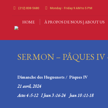
(212) 838-5680
Monday - Friday 9 AM to 5 PM
HOME
À PROPOS DE NOUS | ABOUT US
SERMON – PÂQUES I
Dimanche des Huguenots /
Pâques IV
21 avril, 2024
Actes 4 :5-12 I Jean 3 :16-24 Jean 10 :11-18