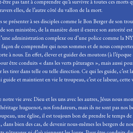
t-être pas tant à comprendre qu’à survivre à toutes ces morts qu
avers elles, de l’autre côté du vallon de la mort.
s se présenter à ses disciples comme le Bon Berger de son tr
e son ministère, de la manière dont il exerce son autorité est
 d’une administration complexe ou d’une police comme la NYPD.
açon de comprendre qui nous sommes et de nous comporter av
te à nous. En effet, élever et guider des moutons (à l’époqu
our être conduits « dans les verts pâturages », mais aussi po
 les tirer dans telle ou telle direction. Ce qui les guide, c’es
ide et maintient en vie le troupeau, c’est ce labeur, cette vi
 notre vie avec Dieu et les uns avec les autres, Jésus nous 
e héritage huguenot, nos fondateurs, mais ils ne sont pas nos
eau, une église, il est toujours bon de prendre le temps de 
, dans bien des cas, de devenir nous-mêmes les bergers de nos
s pâturages ni d’où viennent les loups. Pour être conduits dans