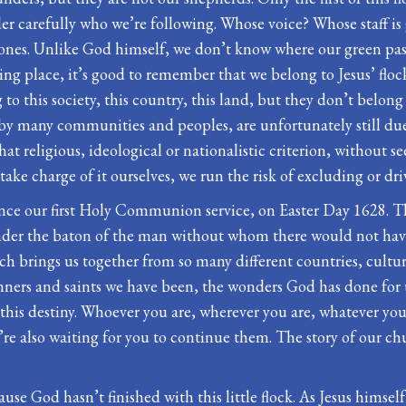
ider carefully who we’re following. Whose voice? Whose staff i
 ones. Unlike God himself, we don’t know where our green pas
ing place, it’s good to remember that we belong to Jesus’ floc
o this society, this country, this land, but they don’t belong 
 by many communities and peoples, are unfortunately still due
hat religious, ideological or nationalistic criterion, without
 take charge of it ourselves, we run the risk of excluding or dr
since our first Holy Communion service, on Easter Day 1628. Th
nder the baton of the man without whom there would not ha
ch brings us together from so many different countries, cultu
sinners and saints we have been, the wonders God has done for u
, this destiny. Whoever you are, wherever you are, whatever your 
y’re also waiting for you to continue them. The story of our ch
cause God hasn’t finished with this little flock. As Jesus himself