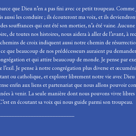
i parce que Dieu n’en a pas fini avec ce petit troupeau. Comme J
s aussi les conduire ; ils écouteront ma voix, et ils deviendr
e des souffrances qui ont été son mortier, n’a été vaine. Aucune
oire, de toutes nos histoires, nous aidera à aller de l’avant, à
chemins de croix indiquent aussi notre chemin de résurrection
e ce que beaucoup de nos prédécesseurs auraient pu demander e
congrégation et qui attire beaucoup de monde. Je pense par exe
e l’exil. Je pense à notre congrégation plus diverse et œcumé
t ou catholique, et explorer librement notre vie avec Dieu l
ense enfin aux liens et partenariat que nous allons pouvoir con
ées à venir. La seule manière dont nous pouvons vivre libres
a créé. C’est en écoutant sa voix qui nous guide parm
_________________________________