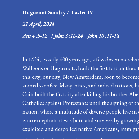
Huguenot Sunday /
Easter IV
21 April, 2024
Acts 4 :5-12 I John 3 :16-24 John 10 :11-18
In 1624, exactly 400 years ago, a few dozen mercha
Walloons or Huguenots, built the first fort on the 
this city; our city, New Amsterdam, soon to become 
animal sacrifice. Many cities, and indeed nations, 
Cain built the first city after killing his brother Ab
Catholics against Protestants until the signing of th
nation, where a multitude of diverse people live in 
is no exception: it was born and survives by growin
exploited and despoiled native Americans, immigrant