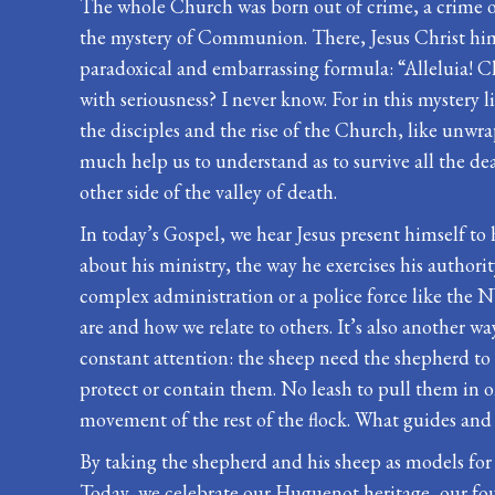
The whole Church was born out of crime, a crime of
the mystery of Communion. There, Jesus Christ himsel
paradoxical and embarrassing formula: “Alleluia! Chri
with seriousness? I never know. For in this mystery 
the disciples and the rise of the Church, like unwrap
much help us to understand as to survive all the d
other side of the valley of death.
In today’s Gospel, we hear Jesus present himself to 
about his ministry, the way he exercises his author
complex administration or a police force like the 
are and how we relate to others. It’s also another w
constant attention: the sheep need the shepherd to 
protect or contain them. No leash to pull them in 
movement of the rest of the flock. What guides and ke
By taking the shepherd and his sheep as models for 
Today, we celebrate our Huguenot heritage, our foun