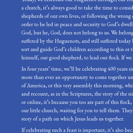
a church, it’s always good to take the time to cons
shepherds of our own lives, or following the wrong
order to be led in peace and security to God’s dwell
God, but he, God, does not belong to us. We belong t
suffered by the Huguenots, and still suffered today
sort and guide God’s children according to this or t
himself, our good shepherd, to lead our flock. If we
In four years’ time, we’ll be celebrating 400 years 
more than ever an opportunity to come together u
of America, or this very assembly this morning, whi
and recount, as in the Scriptures, the story of the 
or online, it’s because you too are part of this flock
our little church, waiting for you to tell them. The
story of a path on which Jesus leads us together.
If celebrating such a feast is important, it’s also be