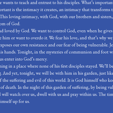
e wants to teach and entrust to his disciples. What’s important
ortant is the intimacy it creates, an intimacy that transforms
 This loving intimacy, with God, with our brothers and sister
gdom of God.
and loved by God. We want to control God, even when he gives h
e him or want to overdo it. We fear his love, and that’s why 
s exposes our own resistance and our fear of being vulnerable. 
 his hands. Tonight, in the mysteries of communion and foot wa
 us enter into God’s mercy.
vening in a place where none of his first disciples stayed. We’
ng. And yet, tonight, we will be with him in his garden, just l
of the suffering and evil of this world. It is God himself who 
t of death. In the night of this garden of suffering, by being v
will watch over us, dwell with us and pray within us. The tim
imself up for us.