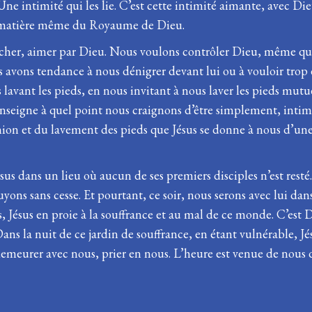
Une intimité qui les lie. C’est cette intimité aimante, avec Die
la matière même du Royaume de Dieu.
ucher, aimer par Dieu. Nous voulons contrôler Dieu, même q
 avons tendance à nous dénigrer devant lui ou à vouloir trop 
lavant les pieds, en nous invitant à nous laver les pieds mutu
 enseigne à quel point nous craignons d’être simplement, intim
nion et du lavement des pieds que Jésus se donne à nous d’une 
ésus dans un lieu où aucun de ses premiers disciples n’est rest
fuyons sans cesse. Et pourtant, ce soir, nous serons avec lui 
sus, Jésus en proie à la souffrance et au mal de ce monde. C’est 
 Dans la nuit de ce jardin de souffrance, en étant vulnérable
et demeurer avec nous, prier en nous. L’heure est venue de nous