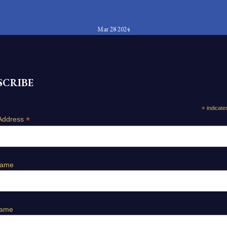
Mar 28 2024
SCRIBE
*
indicate
*
Address
Name
Name