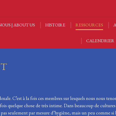
NOUS | ABOUT US
HISTOIRE
RESSOURCES
A
NOUS | ABOUT US
HISTOIRE
RESSOURCES
A
CALENDRIER
CALENDRIER
NT
oxale. C’est à la fois ces membres sur lesquels nous nous teno
a fois quelque chose de très intime. Dans beaucoup de cultures
t pas seulement par mesure d’hygiène, mais un peu comme si le