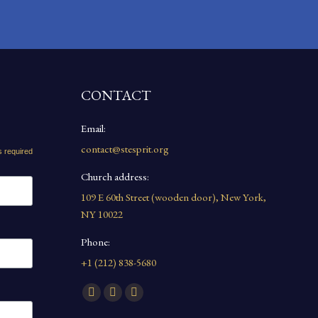
CONTACT
Email:
contact@stesprit.org
s required
Church address:
109 E 60th Street (wooden door), New York,
NY 10022
Phone:
+1 (212) 838-5680
Find us on:
Facebook
YouTube
Instagram