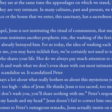
. They are at the same time the appendages on which we stand,
hey are very intimate. In many cultures, past and present, we t
lace or the house that we enter, this sanctuary, has a sacrednes
ospel, Jesus is not instituting the ritual of communion, that
sus institutes another prophetic rite, the washing of the feet.
s already betrayed him. For us today, the idea of washing each o
ike me, you may have ticklish feet, we’re certainly not used to 
ho shares your life. Nor do we always pay much attention to o
ch and wash what we don’t even share with our most intimate 
scandalize us. It scandalized Peter.
says a lot about what really bothers us about this mysterious y
– too high – idea of Jesus. He thinks Jesus is too sacred, too i
 I don’t wash you, you’ll share nothing with me.” Peter’s response
 my hands and my head.” Jesus doesn’t fail to correct him onc
ponses to Peter’s outrageous remarks, Jesus actually insists on s