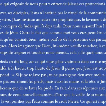
se qui exigeait de nous pour y entrer de laisser ces protections 
vec ses disciples, Jésus n’institue pas le rituel de la communi
mystère, Jésus institue un autre rite prophétique, le lavement de
s, y compris de Judas qui l’a déjà trahi. Pour nous aujourd’hui l
ples de Jésus. Outre le fait que comme moi vous êtes peut-être 
s qu’on connaît bien, même parfois de la personne qui partage
gues. Alors imaginer que Dieu, lui-même veuille toucher, lav
emps de soigner et toucher nous-même… cela a de quoi nous sca
pieds en dit long sur ce qui nous gêne vraiment dans ce rite my
dée très haute, trop haute de Jésus. Il pense que Jésus est trop
répond : « Si je ne te lave pas, tu ne partageras rien avec moi. »
 pas seulement les pieds, mais aussi les mains et la tête. » J
besoin que de se laver les pieds. En fait, dans ses réponses aux
ur, de cette nouvelle manière d’être que la veille de sa mort il
e lavés, purifiés par l’eau comme le croit Pierre. Ce qui est imp