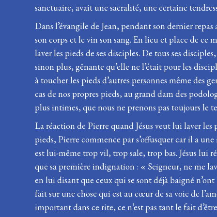
sanctuaire, avait une sacralité, une certaine tendres
Dans l’évangile de Jean, pendant son dernier repas a
son corps et le vin son sang. En lieu et place de ce 
laver les pieds de ses disciples. De tous ses disciple
sinon plus, gênante qu’elle ne l’était pour les disci
à toucher les pieds d’autres personnes même des gen
cas de nos propres pieds, au grand dam des podolo
plus intimes, que nous ne prenons pas toujours le t
La réaction de Pierre quand Jésus veut lui laver les 
pieds, Pierre commence par s’offusquer car il a une i
est lui-même trop vil, trop sale, trop bas. Jésus lui 
que sa première indignation : « Seigneur, ne me lave
en lui disant que ceux qui se sont déjà baigné n’ont 
fait sur une chose qui est au cœur de sa voie de l’amo
important dans ce rite, ce n’est pas tant le fait d’êtr