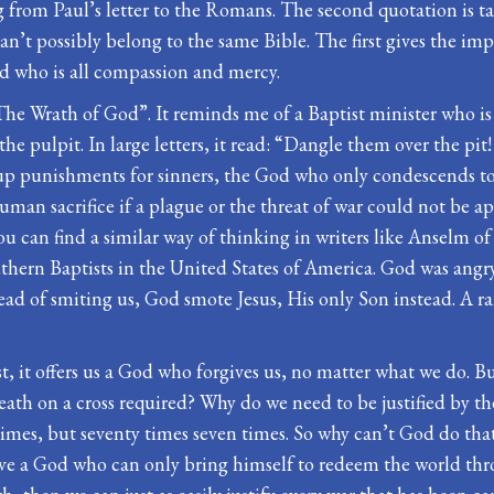
ng from Paul’s letter to the Romans. The second quotation is 
s can’t possibly belong to the same Bible. The first gives the 
od who is all compassion and mercy.
 “The Wrath of God”. It reminds me of a Baptist minister who is
he pulpit. In large letters, it read: “Dangle them over the pit!
 punishments for sinners, the God who only condescends to b
 human sacrifice if a plague or the threat of war could not be
 You can find a similar way of thinking in writers like Anselm
outhern Baptists in the United States of America. God was ang
ad of smiting us, God smote Jesus, His only Son instead. A ra
st, it offers us a God who forgives us, no matter what we do. But
eath on a cross required? Why do we need to be justified by the
 times, but seventy times seven times. So why can’t God do th
love a God who can only bring himself to redeem the world throu