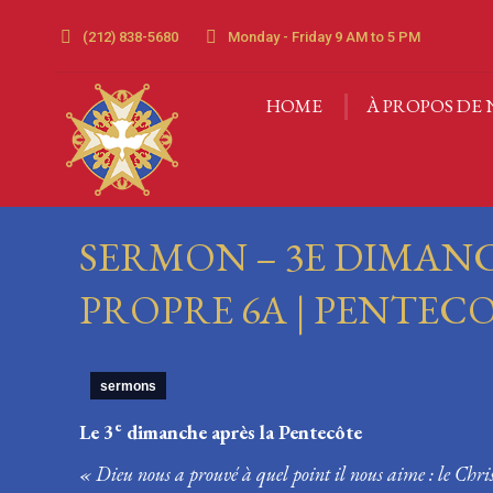
(212) 838-5680
Monday - Friday 9 AM to 5 PM
HOME
À PROPOS DE 
HOME
À PROPOS DE 
SERMON – 3E DIMANC
PROPRE 6A | PENTECO
sermons
e
Le 3
dimanche après la Pentecôte
« Dieu nous a prouvé à quel point il nous aime : le Chris