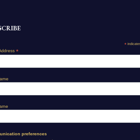
SCRIBE
*
indicate
*
Address
Name
Name
nication preferences