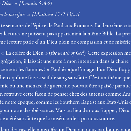
 de Dieu. » [Romain 5 :8-9]
non le sacrifice. » [Matthieu 13 :9-13(a)]
cette semaine de l’épître de Paul aux Romains. La deuxième cit
es lectures ne puissent pas appartenir à la même Bible. La pr
ième lecture parle d’un Dieu plein de compassion et de miséric
: « La colère de Dieu » (
the wrath of God
). Cette expression me
régation, il laissait une note à mon intention dans la chaire. E
eils sentent les flammes ! » Paul évoque l’image d’un Dieu fra
eux qu’une fois sa soif de sang satisfaite. C’est un thème que 
émie ou une menace de guerre ne pouvait être apaisée par au
. On retrouve cette façon de penser chez des auteurs comme An
es de notre époque, comme les Southern Baptist aux États-Unis 
our notre désobéissance. Mais au lieu de nous frapper, Dieu a
ce a été satisfaite que la miséricorde a pu nous sourire.
leur des cas, elle nous offre un Dieu qui nous pardonne, quoi q