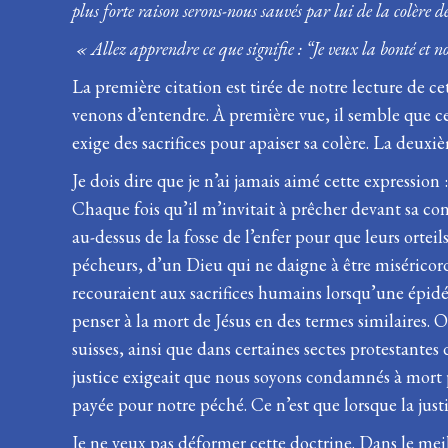
plus forte raison serons-nous sauvés par lui de la colère
« Allez apprendre ce que signifie : “Je veux la bonté et 
La première citation est tirée de notre lecture de 
venons d’entendre. À première vue, il semble que c
exige des sacrifices pour apaiser sa colère. La deux
Je dois dire que je n’ai jamais aimé cette expression 
Chaque fois qu’il m’invitait à prêcher devant sa cong
au-dessus de la fosse de l’enfer pour que leurs ort
pécheurs, d’un Dieu qui ne daigne à être miséricordi
recouraient aux sacrifices humains lorsqu’une épid
penser à la mort de Jésus en des termes similaires
suisses, ainsi que dans certaines sectes protestant
justice exigeait que nous soyons condamnés à mort p
payée pour notre péché. Ce n’est que lorsque la justi
Je ne veux pas déformer cette doctrine. Dans le meil