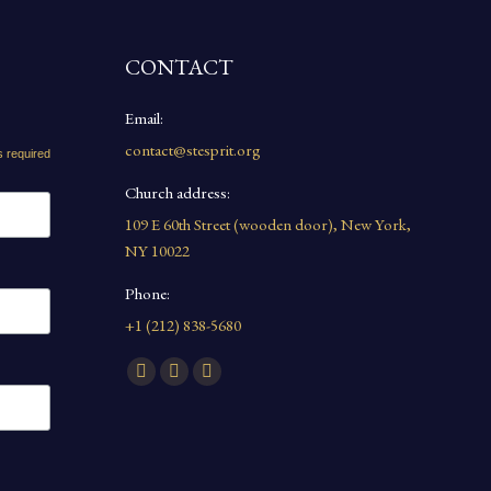
CONTACT
Email:
contact@stesprit.org
s required
Church address:
109 E 60th Street (wooden door), New York,
NY 10022
Phone:
+1 (212) 838-5680
Find us on:
Facebook
YouTube
Instagram
page
page
page
opens
opens
opens
in
in
in