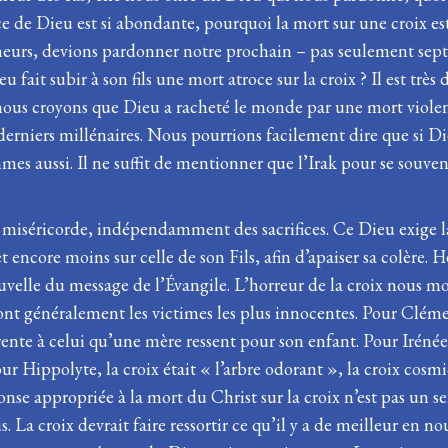
râce de Dieu est si abondante, pourquoi la mort sur une croix e
écheurs, devions pardonner notre prochain – pas seulement sept 
u fait subir à son fils une mort atroce sur la croix ? Il est très
nous croyons que Dieu a racheté le monde par une mort violent
niers millénaires. Nous pourrions facilement dire que si Dieu
mmes aussi. Il ne suffit de mentionner que l’Irak pour se souven
 miséricorde, indépendamment des sacrifices. Ce Dieu exige l
t encore moins sur celle de son Fils, afin d’apaiser sa colère.
elle du message de l’Évangile. L’horreur de la croix nous mon
sont généralement les victimes les plus innocentes. Pour Clém
te à celui qu’une mère ressent pour son enfant. Pour Irénée, 
our Hippolyte, la croix était « l’arbre odorant », la croix cos
ponse appropriée à la mort du Christ sur la croix n’est pas u
. La croix devrait faire ressortir ce qu’il y a de meilleur en 