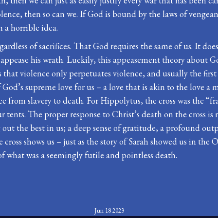
 then we can just as easily justify every war that has been ca
lence, then so can we. If God is bound by the laws of vengean
 a horrible idea.
egardless of sacrifices. That God requires the same of us. It do
to appease his wrath. Luckily, this appeasement theory about 
 that violence only perpetuates violence, and usually the first
od’s supreme love for us – a love that is akin to the love a mo
ree from slavery to death. For Hippolytus, the cross was the “f
 tents. The proper response to Christ’s death on the cross is n
ng out the best in us; a deep sense of gratitude, a profound o
cross shows us – just as the story of Sarah showed us in the 
of what was a seemingly futile and pointless death.
Jun 18 2023