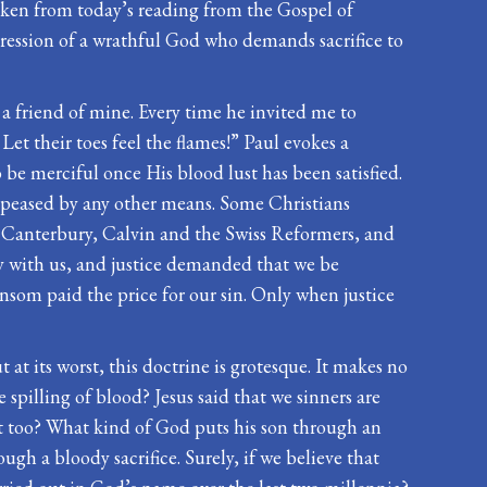
taken from today’s reading from the Gospel of
impression of a wrathful God who demands sacrifice to
 a friend of mine. Every time he invited me to
 Let their toes feel the flames!” Paul evokes a
e merciful once His blood lust has been satisfied.
 appeased by any other means. Some Christians
 of Canterbury, Calvin and the Swiss Reformers, and
ry with us, and justice demanded that we be
nsom paid the price for our sin. Only when justice
 at its worst, this doctrine is grotesque. It makes no
 spilling of blood? Jesus said that we sinners are
at too? What kind of God puts his son through an
gh a bloody sacrifice. Surely, if we believe that