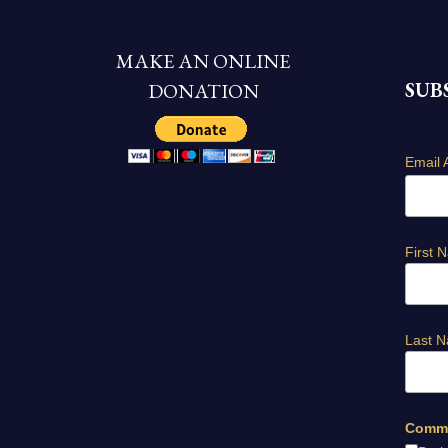
MAKE AN ONLINE
SUB
DONATION
Email 
First 
Last 
Commu