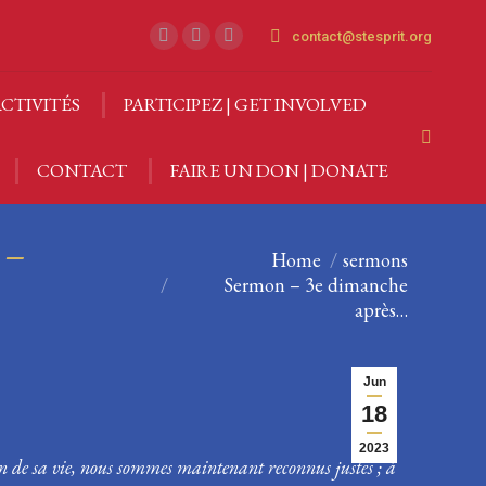
contact@stesprit.org
CTIVITÉS
PARTICIPEZ | GET INVOLVED
Facebook
Instagram
YouTube
page
page
page
Search:
opens
opens
opens
CTIVITÉS
PARTICIPEZ | GET INVOLVED
in
in
in
CONTACT
FAIRE UN DON | DONATE
Search:
new
new
new
CONTACT
FAIRE UN DON | DONATE
window
window
window
 –
You are here:
Home
sermons
Sermon – 3e dimanche
après…
Jun
18
2023
on de sa vie, nous sommes maintenant reconnus justes ; à