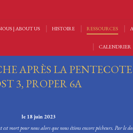
NOUS | ABOUT US
HISTOIRE
RESSOURCES
A
NOUS | ABOUT US
HISTOIRE
RESSOURCES
A
CALENDRIER
CALENDRIER
HE APRÈS LA PENTECOTE
ST 3, PROPER 6A
 le 18 juin 2023
t est mort pour nous alors que nous étions encore pécheurs. Par le d